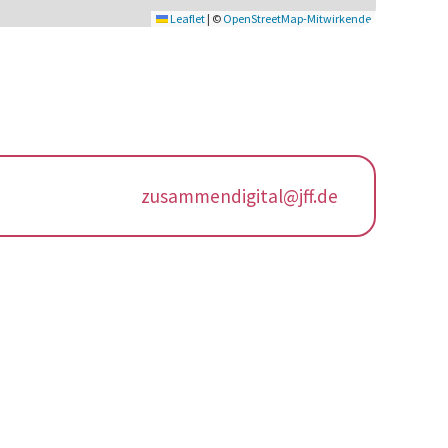
Leaflet
|
©
OpenStreetMap-Mitwirkende
zusammendigital@jff.de