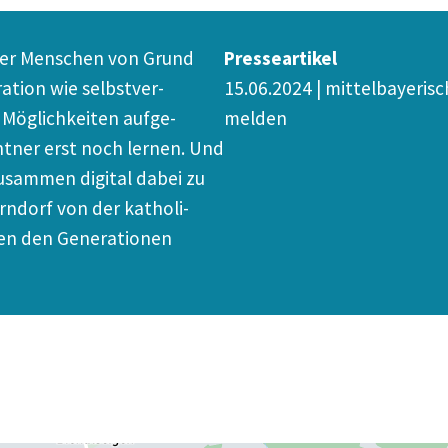
g der Menschen von Grund
Presseartikel
tion wie selbst­ver­
15.06.2024 | mittelbayerisc
 Möglich­keiten aufge­
melden
ntner erst noch lernen. Und
zusammen digital dabei zu
rndorf von der katho­li­
en den Genera­tionen