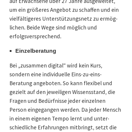
auf Erwachsene über 27 Jahre ausge­weitet,
um ein größeres Angebot zu schaffen und ein
vielfäl­ti­geres Unter­stüt­zungsnetz zu ermög­
lichen. Beide Wege sind möglich und
erfolgsversprechend.
Einzel­be­ratung
Bei „zusammen digital“ wird kein Kurs,
sondern eine indivi­duelle Eins-zu-eins-
Beratung angeboten. So kann flexibel und
gezielt auf den jewei­ligen Wissens­stand, die
Fragen und Bedürf­nisse jeder einzelnen
Person einge­gangen werden. Da jeder Mensch
in einem eigenen Tempo lernt und unter­
schied­liche Erfah­rungen mitbringt, setzt die