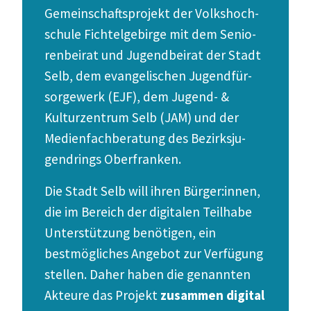
Gemein­schafts­projekt der
Volks­hoch­
schule Fichtel­ge­birge
mit dem Senio­
ren­beirat und Jugend­beirat der Stadt
Selb, dem evange­li­schen Jugend­für­
sor­gewerk (
EJF
), dem Jugend- &
Kultur­zentrum Selb (
JAM
) und der
Medien­fach­be­ratung des Bezirks­ju­
gend­rings Oberfranken
.
Die Stadt Selb will ihren Bürger:innen,
die im Bereich der digitalen Teilhabe
Unter­stützung benötigen, ein
bestmög­liches Angebot zur Verfügung
stellen. Daher haben die genannten
Akteure das Projekt
zusammen digital