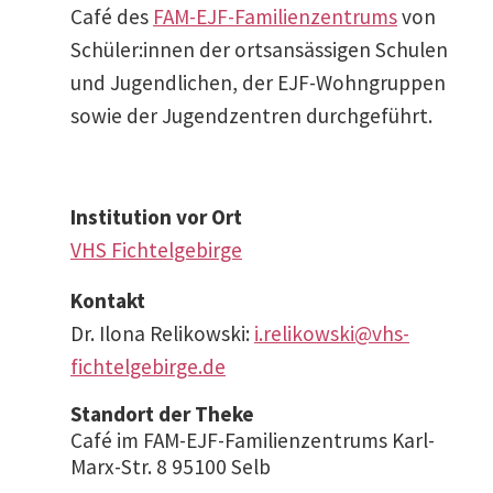
Café des
FAM-EJF-Famili­en­zen­trums
von
Schüler:innen der ortsan­säs­sigen Schulen
und Jugend­lichen, der EJF-Wohngruppen
sowie der Jugend­zentren durchgeführt.
Insti­tution vor Ort
VHS Fichtel­ge­birge
Kontakt
Dr. Ilona Relikowski:
i.relikowski@vhs-
fichtelgebirge.de
Standort der Theke
Café im FAM-EJF-Famili­en­zen­trums Karl-
Marx-Str. 8 95100 Selb