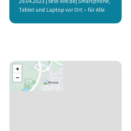
29.04.2023 | selb-live.de| Smart­phone,
Tablet und Laptop vor Ort – für Alle
+
−